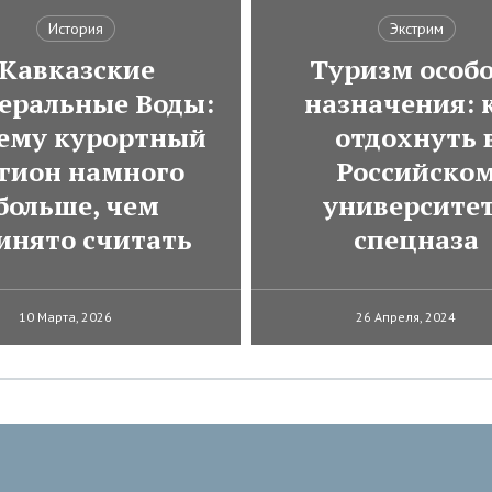
История
Экстрим
Кавказские
Туризм особ
еральные Воды:
назначения: 
ему курортный
отдохнуть 
гион намного
Российско
больше, чем
университе
инято считать
спецназа
10 Марта, 2026
26 Апреля, 2024