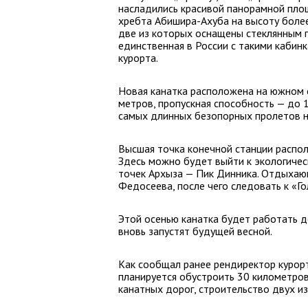
насладились красивой панорамной площ
хребта Абишира-Ахуба на высоту более
две из которых оснащены стеклянным 
единственная в России с такими кабин
курорта.
Новая канатка расположена на южном с
метров, пропускная способность — до 1
самых длинных безопорных пролетов н
Высшая точка конечной станции распол
Здесь можно будет выйти к экологичес
точек Архыза — Пик Динника. Отдыхаю
Федосеева, после чего следовать к «Г
Этой осенью канатка будет работать до
вновь запустят будущей весной.
Как сообщал ранее рендиректор курорт
планируется обустроить 30 километров
канатных дорог, строительство двух из