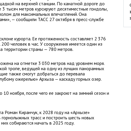
адкой на верхней станции. По канатной дороге до
 3 тысяч метров курсируют десятиместные гондолы,
полом для максимальных впечатлений. Она
ками», — сообщили ТАСС 27 октября в пресс-службе
клоне курорта. Ее протяженность составляет 2 376
 200 человек в час. У сооружения имеется один из
а территории страны — 780 метров.
ожена на отметке 3 030 метров над уровнем моря.
кой тропе, ведущей на одну из лучших панорамных
щие также смогут добраться до перевала
олубому ожерелью» Архыза — каскаду горных озер.
 10 ноября, после чего ее закроют на зимний сезон и
а Роман Киранчук, к 2028 году на «Архызе»
 горнолыжных трасс и построить шесть новых
 них собираются начать в 2025 году.