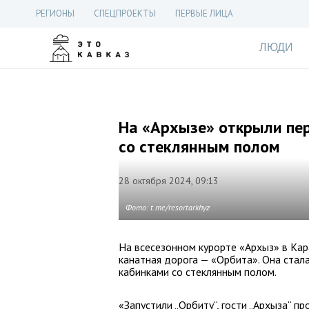
РЕГИОНЫ
СПЕЦПРОЕКТЫ
ПЕРВЫЕ ЛИЦА
ЛЮДИ
На «Архызе» открыли пер
со стеклянным полом
28 октября 2024, 09:13
Фото: t.me/resortarkhyz
На всесезонном курорте «Архыз» в Кар
канатная дорога — «Орбита». Она стала
кабинками со стеклянным полом.
«Запустили „Орбиту“, гости „Архыза“ п