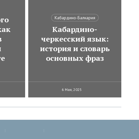
ого
Кабардино-Балкария
как
Кабардино-
в
черкесский язык:
м
история и словарь
те
основных фраз
6 Мая, 2025