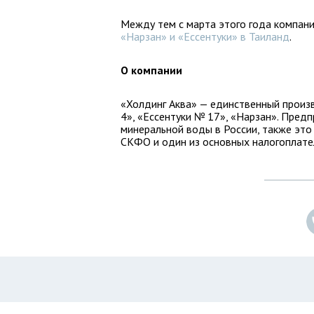
Между тем с марта этого года компани
«Нарзан» и «Ессентуки» в Таиланд
.
О компании
«Холдинг Аква» — единственный прои
4», «Ессентуки № 17», «Нарзан». Пред
минеральной воды в России, также это
СКФО и один из основных налогоплате