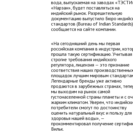
вода, выпускаемая на заводах «ТЭСТИ
«Нарзан», будет поставляться на
индийский рынок. Разрешительную
документацию выпустило Бюро индийс
стандартов (Bureau of Indian Standards)
сообщается на сайте компании.
«На сегодняшний день мы первая
российская компания в индустрии, кото
прошла такую сертификацию. Учитывая
строгие требования индийского
регулятора, лицензия — это признание
соответствия наших производственны
площадок лучшим мировым стандартам
Легендарные бренды уже активно
продаются в зарубежных странах, тепе
мы выходим на рынок самой
густонаселенной страны планеты и с оч
жарким климатом. Уверен, что индийск
потребители смогут по достоинству
оценить натуральный вкус и пользу для
здоровья нашей воды», —
прокомментировал получение сертифик
Вильк.