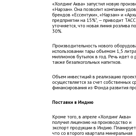
«Холдинг Аква» запустил новую произ
«Нарзан». Она позволит компании удо
брендов «Ессентуки», «Нарзан» и «Арх
предприятии на 15%", — приводит ТАСС
уточняется, что новая линия розлива 
30%.
Производительность нового оборудован
использовании тары объемом 1,5 литра
миллионов бутылок в год. Речь идет о 
также безалкогольных напитков.
Объем инвестиций в реализацию проек
осуществляется за счет собственных с
финансирования из Фонда развития пр
Поставки в Индию
Кроме того, в апреле «Холдинг Аква»
получил лицензию на производство и
экспорт продукции в Индию. Планирует
что со второго квартала минеральная