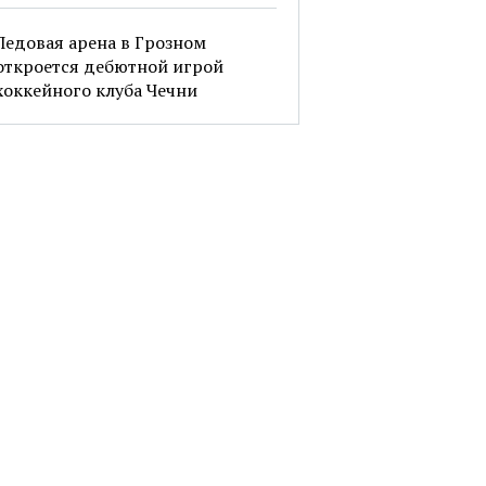
Ледовая арена в Грозном
откроется дебютной игрой
хоккейного клуба Чечни