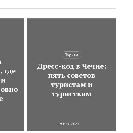
Туризм
а
Дресс-код в Чечне:
, где
пять советов
 и
туристам и
ловно
туристкам
е
19 Мая, 2023