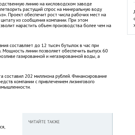
водственную линию на кисловодском заводе
влетворить растущий спрос на минеральную воду
ыз». Проект обеспечит рост числа рабочих мест на
 цитату из сообщения компании. При этом
позволит нарастить объем производства более чем на
ия составляет до 12 тысяч бутылок в час при
. Мощность линии позволяет обеспечить выпуск 60
розливе газированной и негазированной воды, а
та составил 202 миллиона рублей. Финансирование
редств компании с привлечением лизингового
омышленности.
ЧИТАЙТЕ ТАКЖЕ
ся,