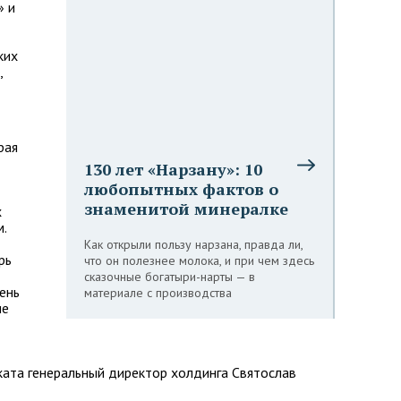
» и
ких
,
рая
130 лет «Нарзану»: 10
любопытных фактов о
знаменитой минералке
х
.
Как открыли пользу нарзана, правда ли,
рь
что он полезнее молока, и при чем здесь
сказочные богатыри-нарты — в
ень
материале с производства
ие
ата генеральный директор холдинга Святослав