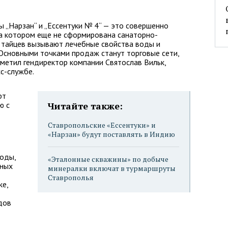
 „Нарзан“ и „Ессентуки № 4“ — это совершенно
на котором еще не сформирована санаторно-
у тайцев вызывают лечебные свойства воды и
Основными точками продаж станут торговые сети,
тметил гендиректор компании Святослав Вильк,
с-службе.
рт
ю с
Читайте также:
Ставропольские «Ессентуки» и
«Нарзан» будут поставлять в Индию
воды,
«Эталонные скважины» по добыче
ьных
минералки включат в турмаршруты
Ставрополья
ке,
дов