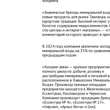
холдинга.
«Знаменитые бренды минеральной воды
новые продукты для рынка Таиланда, 
курортная традиция. Высокий интерес 
богатое содержание микроэлементов. 
спа-центры и интернет-магазины», — о
комментарий которого приводят в прес
В 2024 году компания увеличила экспо
минеральной воды на 35% по сравнени
предыдущим годом.
«Холдинг аква» — крупное предприятие
полного цикла по добыче, розливу и
дистрибуции минеральной и питьевой 
расположенное в Кавказских Минерал
Водах. Производственные площадки
предприятия находятся в Железноводс
Ессентуках, Кисловодске и Черкесске.
Компания производит продукцию брен
«Ессентуки № 4», «Ессентуки № 17»,
«Нарзан», «Архыз Вита» и Gorji.