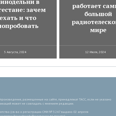
инодельни в
работает са
гестане: зачем
большой
ехать и что
радиотелеско
попробовать
мире
5 Августа, 2024
12 Июля, 2024
 произведения, размещенные на сайте, принадлежат ТАСС, если не указано
ликаций может не совпадать с мнением редакции.
тство (св-во о регистрации СМИ № 3 247 выдано 02 апреля
комитетом Российской Федерации по печати).