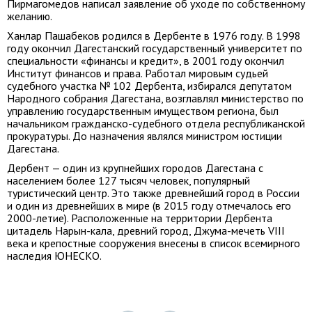
Пирмагомедов написал заявление об уходе по собственному
желанию.
Ханлар Пашабеков родился в Дербенте в 1976 году. В 1998
году окончил Дагестанский государственный университет по
специальности «финансы и кредит», в 2001 году окончил
Институт финансов и права. Работал мировым судьей
судебного участка № 102 Дербента, избирался депутатом
Народного собрания Дагестана, возглавлял министерство по
управлению государственным имуществом региона, был
начальником гражданско-судебного отдела республиканской
прокуратуры. До назначения являлся министром юстиции
Дагестана.
Дербент — один из крупнейших городов Дагестана с
населением более 127 тысяч человек, популярный
туристический центр. Это также древнейший город в России
и один из древнейших в мире (в 2015 году отмечалось его
2000-летие). Расположенные на территории Дербента
цитадель Нарын-кала, древний город, Джума-мечеть VIII
века и крепостные сооружения внесены в список всемирного
наследия ЮНЕСКО.