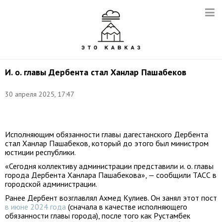
И. о. главы Дербента стал Ханлар Пашабеков
30 апреля 2025, 17:47
Фото:
t.me/minyustrd
Исполняющим обязанности главы дагестанского Дербента
стал Ханлар Пашабеков, который до этого был министром
юстиции республики.
«Сегодня коллективу администрации представили и. о. главы
города Дербента Ханлара Пашабекова», — сообщили ТАСС в
городской администрации.
Ранее Дербент возглавлял Ахмед Кулиев. Он занял этот пост
в июне 2024 года
(сначала в качестве исполняющего
обязанности главы города), после того как Рустамбек