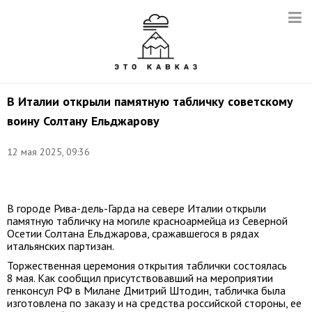
В Италии открыли памятную табличку советскому
воину Солтану Ельджарову
12 мая 2025, 09:36
Фото:
t.me/MID_Russia
В городе Рива-дель-Гарда на севере Италии открыли
памятную табличку на могиле красноармейца из Северной
Осетии Солтана Ельджарова, сражавшегося в рядах
итальянских партизан.
Торжественная церемония открытия таблички состоялась
8 мая. Как сообщил присутствовавший на мероприятии
генконсул РФ в Милане Дмитрий Штодин, табличка была
изготовлена по заказу и на средства российской стороны, ее