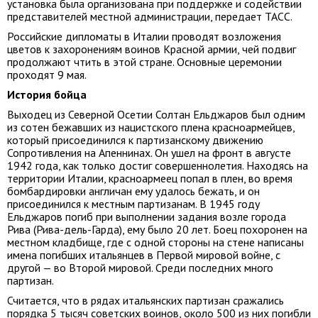
установка была организована при поддержке и содействии
представителей местной администрации, передает ТАСС.
Российские дипломаты в Италии проводят возложения
цветов к захоронениям воинов Красной армии, чей подвиг
продолжают чтить в этой стране. Основные церемонии
проходят 9 мая.
История бойца
Выходец из Северной Осетии Солтан Ельджаров был одним
из сотен бежавших из нацистского плена красноармейцев,
который присоединился к партизанскому движению
Сопротивления на Апеннинах. Он ушел на фронт в августе
1942 года, как только достиг совершеннолетия. Находясь на
территории Италии, красноармеец попал в плен, во время
бомбардировки англичан ему удалось бежать, и он
присоединился к местным партизанам. В 1945 году
Ельджаров погиб при выполнении задания возле города
Рива (Рива-дель-Гарда), ему было 20 лет. Боец похоронен на
местном кладбище, где с одной стороны на стене написаны
имена погибших итальянцев в Первой мировой войне, с
другой — во Второй мировой. Среди последних много
партизан.
Считается, что в рядах итальянских партизан сражались
порядка 5 тысяч советских воинов, около 500 из них погибли