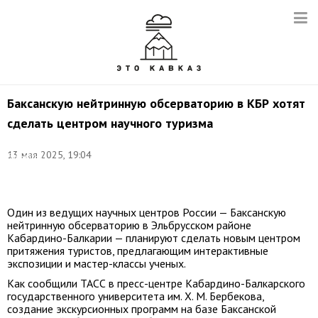
Баксанскую нейтринную обсерваторию в КБР хотят
сделать центром научного туризма
Фото:
Татьяна
13 мая 2025, 19:04
Барыбина
/
ТАСС
Один из ведущих научных центров России — Баксанскую
нейтринную обсерваторию в Эльбрусском районе
Кабардино-Балкарии — планируют сделать новым центром
притяжения туристов, предлагающим интерактивные
экспозиции и мастер-классы ученых.
Как сообщили ТАСС в пресс-центре Кабардино-Балкарского
государственного университета им. Х. М. Бербекова,
создание экскурсионных программ на базе Баксанской