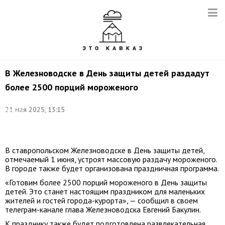
В Железноводске в День защиты детей раздадут
более 2500 порций мороженого
Фото:
21 мая 2025, 13:15
Артем
Геодакян/
ТАСС
В ставропольском Железноводске в День защиты детей,
отмечаемый 1 июня, устроят массовую раздачу мороженого.
В городе также будет организована праздничная программа.
«Готовим более 2500 порций мороженого в День защиты
детей. Это станет настоящим праздником для маленьких
жителей и гостей города-курорта», — сообщил в своем
телеграм-канале глава Железноводска Евгений Бакулин.
К празднику также будет подготовлена развлекательная