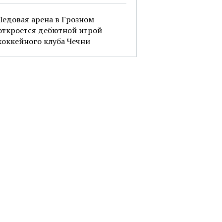
Ледовая арена в Грозном
откроется дебютной игрой
хоккейного клуба Чечни