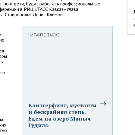
е, но и дети, будут работать профессиональные
ференции в РИЦ «ТАСС Кавказ» глава
га Ставрополья Денис Климов.
е
ЧИТАЙТЕ ТАКЖЕ
 но
ся
оры
ов
мен
Кайтсерфинг, мустанги
и бескрайняя степь.
Едем на озеро Маныч-
же
Гудило
ких
тно