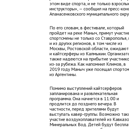
этом виде спорта, и не только взрослы
инструкторы», — сообщил на пресс-кон
Апанасенковского муниципального окру
По его словам, в фестивале, который
пройдет на реке Маныч, примут участи
спортсмены не только со Ставрополья,
и из других регионов, в том числе из
Москвы, Ростовской области, ожидают
и кайтсерферы из Калмыкии. Организат
также надеются на прибытие участник
из-за рубежа. Как напомнил Климов, в
2019 году Маныч уже посещал спортс
из Аргентины.
Помимо выступлений кайтсерферов
запланирована и развлекательная
программа. Она начнется в 11:00 и
продлится до позднего вечера. В
частности, перед зрителями будут
выступать кавер-группы. Возможно так
участие воздухоплавателей из Кавказс
Минеральных Вод. Детей будут беспла