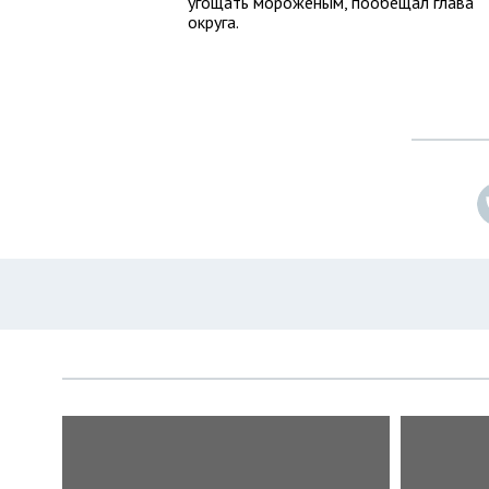
угощать мороженым, пообещал глава
округа.