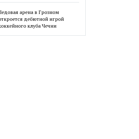
Ледовая арена в Грозном
откроется дебютной игрой
хоккейного клуба Чечни