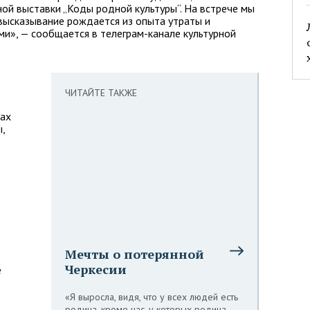
ной выставки „Коды родной культуры“. На встрече мы
высказывание рождается из опыта утраты и
ми», — сообщается в телеграм-канале культурной
ЧИТАЙТЕ ТАКЖЕ
жах
,
Мечты о потерянной
Черкесии
е
«Я выросла, видя, что у всех людей есть
родина, кроме нас, у которых родина