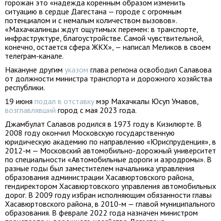
горожан это «надежда коренным образом изменить
ситуацию в сердце Дагестана — городе с огромным
потенциалом и с немалым количеством вызовов».
«Махачкалинцы ждут ощутимых перемен: в транспорте,
инфраструктуре, благоустройстве. Самой чувствительной,
конечно, остается сфера ЖКХ», — написал Меликов в своем
телеграм-канале.
Накануне другим
указом
глава региона освободил Салавова
от должности министра транспорта и дорожного хозяйства
республики.
19 июня
подал в отставку
мэр Махачкалы Юсуп Умавов,
возглавлявший
город с мая 2023 года.
Джамбулат Салавов родился в 1973 году в Кизилюрте. В
2008 году окончил Московскую государственную
юридическую академию по направлению «Юриспруденция», в
2012-м — Московский автомобильно-дорожный университет
по специальности «Автомобильные дороги и аэродромы». В
разные годы был заместителем начальника управления
образования администрации Хасавюртовского района,
гендиректором Хасавюртовского управления автомобильных
дорог. В 2009 году избран исполняющим обязанности главы
Хасавюртовского района, в 2010-м — главой муниципального
образования. В феврале 2022 года назначен министром