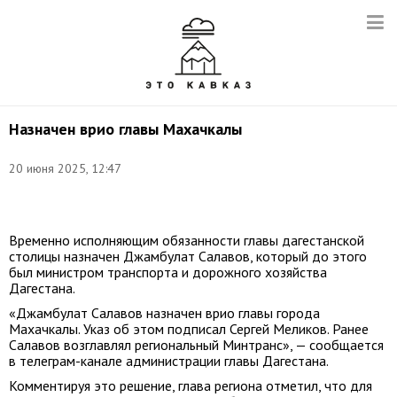
Назначен врио главы Махачкалы
20 июня 2025, 12:47
Фото:
t.me/melikov05
Временно исполняющим обязанности главы дагестанской
столицы назначен Джамбулат Салавов, который до этого
был министром транспорта и дорожного хозяйства
Дагестана.
«Джамбулат Салавов назначен врио главы города
Махачкалы. Указ об этом подписал Сергей Меликов. Ранее
Салавов возглавлял региональный Минтранс», — сообщается
в телеграм-канале администрации главы Дагестана.
Комментируя это решение, глава региона отметил, что для