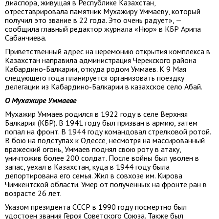
диаспора, живущая в Республике Казахстан,
отреставрировала памятник Мухажиру Уммаеву, который
получил это звание в 22 года. Это очень радует», —
сообщила главный редактор журнала «Нюр» в КБР Арипа
Сабанчиева.
Приветственный адрес на церемонию открытия комплекса в
Казахстан направила администрация Черекского района
Кабардино-Балкарии, откуда родом Уммаев. К 9 Мая
следующего года планируется организовать поездку
делегации из Кабардино-Балкарии в казахское село Абай.
О Мухажире Уммаеве
Мухажир Уммаев родился в 1922 году в селе Верхняя
Балкария (КБР). В 1941 году был призван в армию, затем
попал на фронт. В 1944 году командовал стрелковой ротой.
В бою на подступах к Одессе, несмотря на массированный
вражеский огонь, Уммаев поднял свою роту в атаку,
уничтожив более 200 солдат. После войны был уволен в
запас, уехал в Казахстан, куда в 1944 году была
депортирована его семья. Жил в совхозе им. Кирова
Чимкентской области. Умер от полученных на фронте ран в
возрасте 26 лет.
Указом президента СССР в 1990 году посмертно был
удостоен звания Героя Советского Союза. Также был