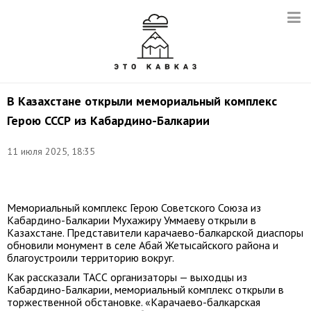
В Казахстане открыли мемориальный комплекс
Герою СССР из Кабардино-Балкарии
Снимок
11 июля 2025, 18:35
с
видео:
t.me/pravitelstvokbr
Мемориальный комплекс Герою Советского Союза из
Кабардино-Балкарии Мухажиру Уммаеву открыли в
Казахстане. Представители карачаево-балкарской диаспоры
обновили монумент в селе Абай Жетысайского района и
благоустроили территорию вокруг.
Как рассказали ТАСС организаторы — выходцы из
Кабардино-Балкарии, мемориальный комплекс открыли в
торжественной обстановке. «Карачаево-балкарская