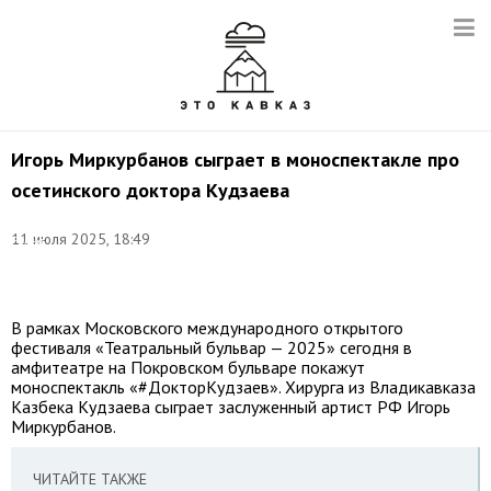
Игорь Миркурбанов сыграет в моноспектакле про
осетинского доктора Кудзаева
Фото:
11 июля 2025, 18:49
Елена
Афонина/
ТАСС
В рамках Московского международного открытого
фестиваля «Театральный бульвар — 2025» сегодня в
амфитеатре на Покровском бульваре покажут
моноспектакль «#ДокторКудзаев». Хирурга из Владикавказа
Казбека Кудзаева сыграет заслуженный артист РФ Игорь
Миркурбанов.
ЧИТАЙТЕ ТАКЖЕ