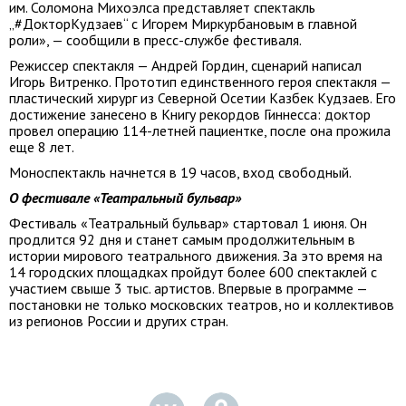
им. Соломона Михоэлса представляет спектакль
„#ДокторКудзаев“ с Игорем Миркурбановым в главной
роли», — сообщили в пресс-службе фестиваля.
Режиссер спектакля — Андрей Гордин, сценарий написал
Игорь Витренко. Прототип единственного героя спектакля —
пластический хирург из Северной Осетии Казбек Кудзаев. Его
достижение занесено в Книгу рекордов Гиннесса: доктор
провел операцию 114-летней пациентке, после она прожила
еще 8 лет.
Моноспектакль начнется в 19 часов, вход свободный.
О фестивале «Театральный бульвар»
Фестиваль «Театральный бульвар» стартовал 1 июня. Он
продлится 92 дня и станет самым продолжительным в
истории мирового театрального движения. За это время на
14 городских площадках пройдут более 600 спектаклей с
участием свыше 3 тыс. артистов. Впервые в программе —
постановки не только московских театров, но и коллективов
из регионов России и других стран.