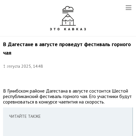
В Дагестане в августе проведут фестиваль горного
чая
Фото:
1 августа 2025, 14:48
Иван
Высочинский/
ТАСС
В Гунибском районе Дагестана в августе состоится Шестой
республиканский фестиваль горного чая. Его участники будут
соревноваться в конкурсе чаепития на скорость.
ЧИТАЙТЕ ТАКЖЕ