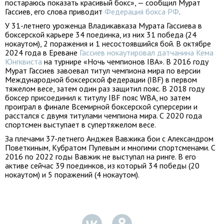
постараюсь показать красивый бокс», — сообщил Мурат
Гассиев, его слова приводит
Федерация бокса РФ
.
У 31-летнего уроженца Владикавказа Мурата Гассиева в
боксерской карьере 34 поединка, из них 31 победа (24
нокаутом), 2 поражения и 1 несостоявшийся бой. В октябре
2024 года в Ереване
Гассиев нокаутировал датчанина Кема
Юнгквиста
на турнире «Ночь чемпионов IBA». В 2016 году
Мурат Гассиев завоевал титул чемпиона мира по версии
Международной боксерской федерации (IBF) в первом
тяжелом весе, затем один раз защитил пояс. В 2018 году
боксер присоединил к титулу IBF пояс WBA, но затем
проиграл в финале Всемирной боксерской суперсерии и
расстался с двумя титулами чемпиона мира. С 2020 года
спортсмен выступает в супертяжелом весе.
За плечами 37-летнего Анджея Вавжика бои с Александром
Поветкиным, Кубратом Пулевым и многими спортсменами. С
2016 по 2022 годы Вавжик не выступал на ринге. В его
активе сейчас 39 поединков, из который 34 победы (20
нокаутом) и 5 поражений (4 нокаутом).