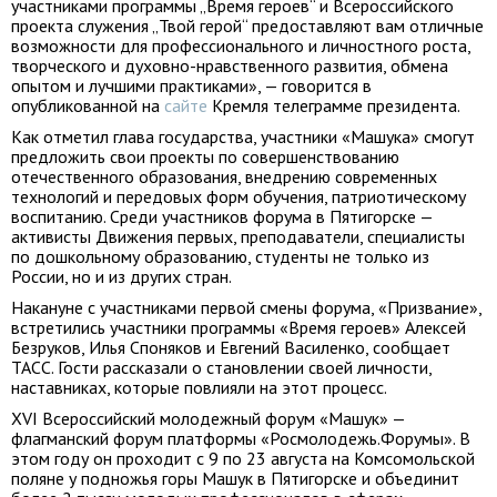
участниками программы „Время героев“ и Всероссийского
проекта служения „Твой герой“ предоставляют вам отличные
возможности для профессионального и личностного роста,
творческого и духовно-нравственного развития, обмена
опытом и лучшими практиками», — говорится в
опубликованной на
сайте
Кремля телеграмме президента.
Как отметил глава государства, участники «Машука» смогут
предложить свои проекты по совершенствованию
отечественного образования, внедрению современных
технологий и передовых форм обучения, патриотическому
воспитанию. Среди участников форума в Пятигорске —
активисты Движения первых, преподаватели, специалисты
по дошкольному образованию, студенты не только из
России, но и из других стран.
Накануне с участниками первой смены форума, «Призвание»,
встретились участники программы «Время героев» Алексей
Безруков, Илья Споняков и Евгений Василенко, сообщает
ТАСС. Гости рассказали о становлении своей личности,
наставниках, которые повлияли на этот процесс.
XVI Всероссийский молодежный форум «Машук» —
флагманский форум платформы «Росмолодежь.Форумы». В
этом году он проходит с 9 по 23 августа на Комсомольской
поляне у подножья горы Машук в Пятигорске и объединит