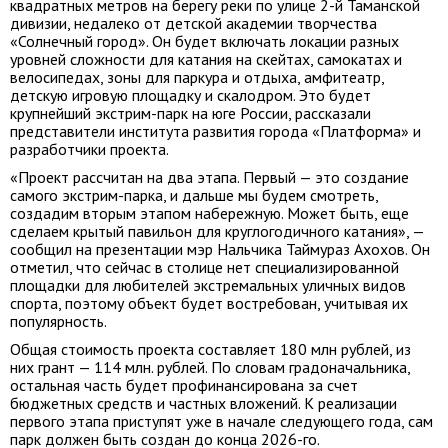
квадратных метров на берегу реки по улице 2-й Таманской
дивизии, недалеко от детской академии творчества
«Солнечный город». Он будет включать локации разных
уровней сложности для катания на скейтах, самокатах и
велосипедах, зоны для паркура и отдыха, амфитеатр,
детскую игровую площадку и скалодром. Это будет
крупнейший экстрим-парк на юге России, рассказали
представители института развития города «Платформа» и
разработчики проекта.
«Проект рассчитан на два этапа. Первый — это создание
самого экстрим-парка, и дальше мы будем смотреть,
создадим вторым этапом набережную. Может быть, еще
сделаем крытый павильон для круглогодичного катания», —
сообщил на презентации мэр Нальчика Таймураз Ахохов. Он
отметил, что сейчас в столице нет специализированной
площадки для любителей экстремальных уличных видов
спорта, поэтому объект будет востребован, учитывая их
популярность.
Общая стоимость проекта составляет 180 млн рублей, из
них грант — 114 млн. рублей. По словам градоначальника,
остальная часть будет профинансирована за счет
бюджетных средств и частных вложений. К реализации
первого этапа приступят уже в начале следующего года, сам
парк должен быть создан до конца 2026-го.