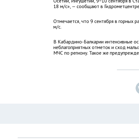
Осетии, Ингушетии, 9−10 сентября в Ст
18 м/с», — сообщают в Гидрометцентре
Отмечается, что 9 сентября в горных 
м/с.
В Кабардино-Балкарии интенсивные ос
неблагоприятных отметок и сход малых
МЧС по региону. Такое же предупрежде