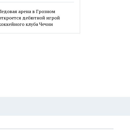
Ледовая арена в Грозном
откроется дебютной игрой
хоккейного клуба Чечни