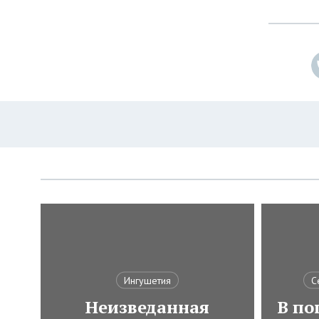
Ингушетия
С
Неизведанная
В по