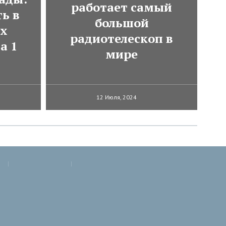
работает самый
ь в
большой
ях
радиотелескоп в
а 1
мире
12 Июля, 2024