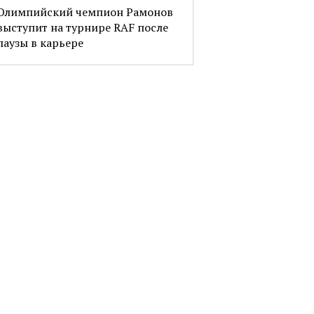
Олимпийский чемпион Рамонов
выступит на турнире RAF после
паузы в карьере