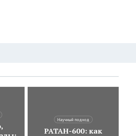
Научный подход
,
РАТАН-600: как
ады: