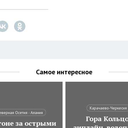
Самое интересное
Карачаево-Черкесия
еверная Осетия - Алания
Гора Кольцо
гоне за острыми
зиплайн, водоп