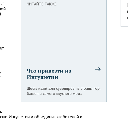
я“
ЧИТАЙТЕ ТАКЖЕ
ной
й
ят
Что привезти из
и
Ингушетии
я
Шесть идей для сувениров из страны гор,
башен и самого вкусного меда
ь
изни Ингушетии и объединит любителей и