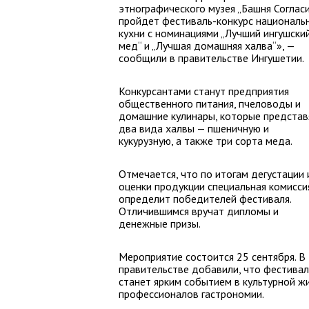
этнографического музея „Башня Согласи
пройдет фестиваль-конкурс националь
кухни с номинациями „Лучший ингушски
мед“ и „Лучшая домашняя халва“», —
сообщили в правительстве Ингушетии.
Конкурсантами станут предприятия
общественного питания, пчеловоды и
домашние кулинары, которые представ
два вида халвы — пшеничную и
кукурузную, а также три сорта меда.
Отмечается, что по итогам дегустации 
оценки продукции специальная комисси
определит победителей фестиваля.
Отличившимся вручат дипломы и
денежные призы.
Мероприятие состоится 25 сентября. В
правительстве добавили, что фестивал
станет ярким событием в культурной ж
профессионалов гастрономии.