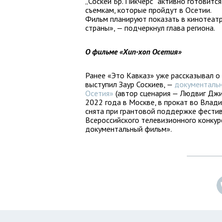
„Соскей Бр. Пикчерс“ активно готовится
съемкам, которые пройдут в Осетии.
Фильм планируют показать в кинотеат
страны», — подчеркнул глава региона.
О фильме «Хип-хоп Осетия»
Ранее «Это Кавказ» уже рассказывал о
выступил Заур Соскиев, —
документальн
Осетия»
(автор сценария — Людвиг Джи
2022 года в Москве, в прокат во Влад
снята при грантовой поддержке фестив
Всероссийского телевизионного конку
документальный фильм».