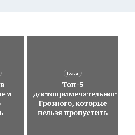
Город
 в
Топ-5
чем
достопримечательностей
о
Грозного, которые
ь
нельзя пропустить