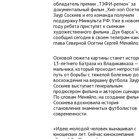
обладатель премии „ТЭФИ-регион“ за
документальный фильм „Хип-хоп Осети
Заур Соскиев и его команда получили
поддержку Минкульта РФ. Уже в новом
году ребята приступят к съемкам
художественного фильма „Дух барса“»,
сообщил сегодня в своем телеграм-кан
глава Северной Осетии Сергей Меняйло
Основой сюжета картины станет истор
13-летнего Батраза из Владикавказа —
мальчика, который проходит непросто
путь от борьбы с тяжелой болезнью до
восхождения на вершину футбола. Заур
Соскиев выступает генеральным
продюсером фильма и автором сценари
По словам Меняйло, на создание филь
Соскиева вдохновила история
становления знаменитых футболистов
современности.
«Идею молодой человек вынашивал с
юношеских лет. Сейчас кинокомпания