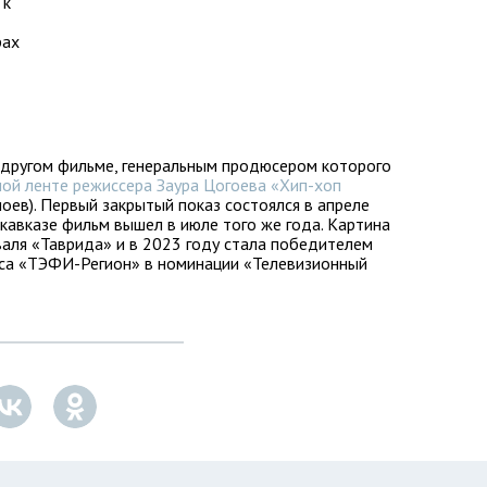
 к
рах
 другом фильме, генеральным продюсером которого
ой ленте режиссера Заура Цогоева «Хип-хоп
оев). Первый закрытый показ состоялся в апреле
икавказе фильм вышел в июле того же года. Картина
аля «Таврида» и в 2023 году стала победителем
рса «ТЭФИ-Регион» в номинации «Телевизионный