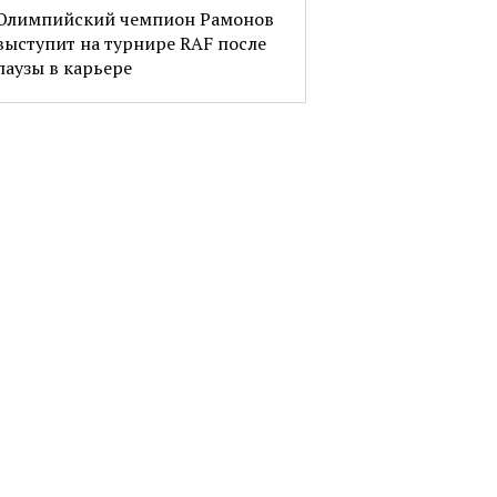
Олимпийский чемпион Рамонов
выступит на турнире RAF после
паузы в карьере