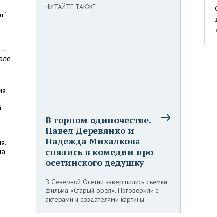
ЧИТАЙТЕ ТАКЖЕ
я“
 —
але
.
ия
й
В горном одиночестве.
Павел Деревянко и
Надежда Михалкова
я.
снялись в комедии про
ма
осетинского дедушку
В Северной Осетии завершились съемки
фильма «Старый орел». Поговорили с
актерами и создателями картины