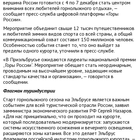
вершина России готовится с 4 по 7 декабря стать центром
внимания всех любителей горнолыжного отдыха», —
сообщает пресс-служба цифровой платформы «Горы
России».
Мероприятие объединит свыше 12 тысяч путешественников
и любителей зимних видов спорта со всей страны, а общий
коммуникационный охват составит 150 миллионов человек.
Особенностью события станет то, что оно выйдет за
пределы одного курорта, уточнили в пресс-службе.
«В Приэльбрусье ожидаются лауреаты национальной премии
„Горы России“. Мероприятие обещает стать неординарным,
проводимым на высочайшем уровне, задающим новые
стандарты качества и организации», — говорится в
сообщении.
Флагман туриндустрии
Старт горнолыжного сезона на Эльбрусе является важным
событием для всей туристической отрасли России, заявил
замминистра экономического развития РФ Сергей Назаров.
«Для нас принципиально, что он проходит на курорте,
который последовательно модернизируется: запускаются
системы искусственного оснежения и вечернего освещения,
расширяются зоны катания. Все это делает Эльбрус
флагманом российской индустрии горнолыжного курорта», —