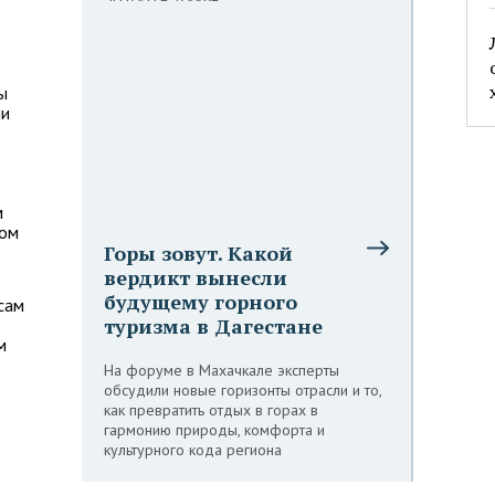
ы
ии
м
ном
Горы зовут. Какой
вердикт вынесли
будущему горного
сам
туризма в Дагестане
м
На форуме в Махачкале эксперты
обсудили новые горизонты отрасли и то,
как превратить отдых в горах в
гармонию природы, комфорта и
культурного кода региона