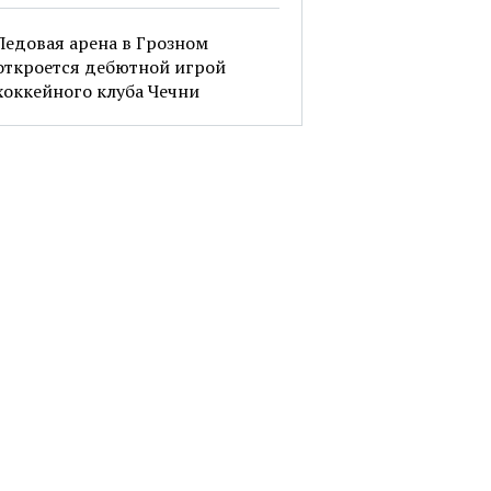
Ледовая арена в Грозном
откроется дебютной игрой
хоккейного клуба Чечни