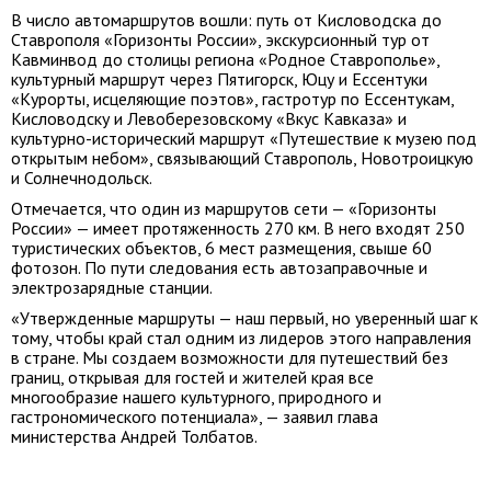
В число автомаршрутов вошли: путь от Кисловодска до
Ставрополя «Горизонты России», экскурсионный тур от
Кавминвод до столицы региона «Родное Ставрополье»,
культурный маршрут через Пятигорск, Юцу и Ессентуки
«Курорты, исцеляющие поэтов», гастротур по Ессентукам,
Кисловодску и Левоберезовскому «Вкус Кавказа» и
культурно-исторический маршрут «Путешествие к музею под
открытым небом», связывающий Ставрополь, Новотроицкую
и Солнечнодольск.
Отмечается, что один из маршрутов сети — «Горизонты
России» — имеет протяженность 270 км. В него входят 250
туристических объектов, 6 мест размещения, свыше 60
фотозон. По пути следования есть автозаправочные и
электрозарядные станции.
«Утвержденные маршруты — наш первый, но уверенный шаг к
тому, чтобы край стал одним из лидеров этого направления
в стране. Мы создаем возможности для путешествий без
границ, открывая для гостей и жителей края все
многообразие нашего культурного, природного и
гастрономического потенциала», — заявил глава
министерства Андрей Толбатов.