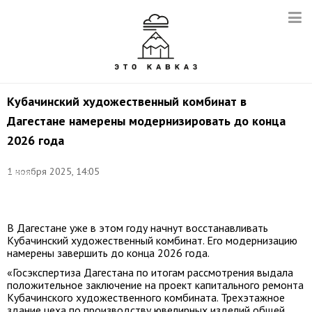
Кубачинский художественный комбинат в
Дагестане намерены модернизировать до конца
2026 года
Фото:
©
1 ноября 2025, 14:05
Марина
Львова/
ТАСС
В Дагестане уже в этом году начнут восстанавливать
Кубачинский художественный комбинат. Его модернизацию
намерены завершить до конца 2026 года.
«Госэкспертиза Дагестана по итогам рассмотрения выдала
положительное заключение на проект капитального ремонта
Кубачинского художественного комбината. Трехэтажное
здание цеха по производству ювелирных изделий общей