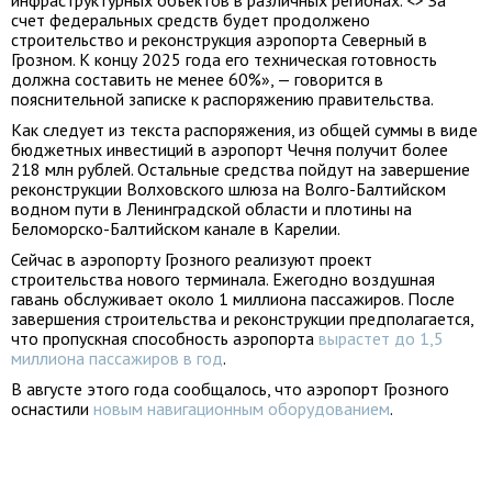
инфраструктурных объектов в различных регионах. <> За
счет федеральных средств будет продолжено
строительство и реконструкция аэропорта Северный в
Грозном. К концу 2025 года его техническая готовность
должна составить не менее 60%», — говорится в
пояснительной записке к распоряжению правительства.
Как следует из текста распоряжения, из общей суммы в виде
бюджетных инвестиций в аэропорт Чечня получит более
218 млн рублей. Остальные средства пойдут на завершение
реконструкции Волховского шлюза на Волго-Балтийском
водном пути в Ленинградской области и плотины на
Беломорско-Балтийском канале в Карелии.
Сейчас в аэропорту Грозного реализуют проект
строительства нового терминала. Ежегодно воздушная
гавань обслуживает около 1 миллиона пассажиров. После
завершения строительства и реконструкции предполагается,
что пропускная способность аэропорта
вырастет до 1,5
миллиона пассажиров в год
.
В августе этого года сообщалось, что аэропорт Грозного
оснастили
новым навигационным оборудованием
.