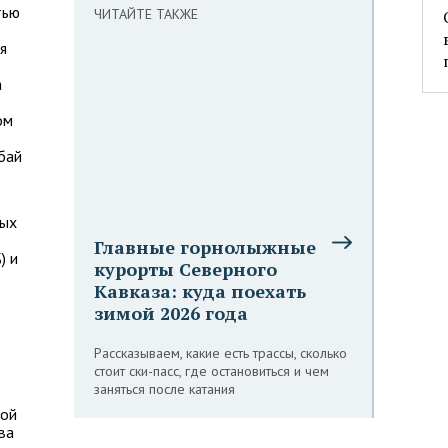
тью
ЧИТАЙТЕ ТАКЖЕ
я
а
ом
бай
ных
Главные горнолыжные
) и
курорты Северного
Кавказа: куда поехать
зимой 2026 года
Рассказываем, какие есть трассы, сколько
стоит ски-пасс, где остановиться и чем
заняться после катания
мой
ва