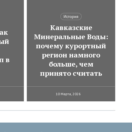
История
Кавказские
ак
Минеральные Воды:
мый
почему курортный
регион намного
п в
больше, чем
принято считать
10 Марта, 2026