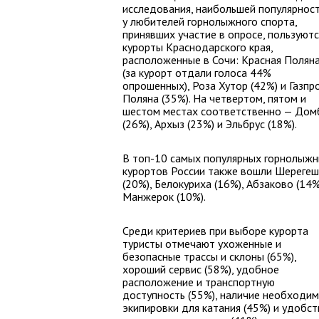
исследования, наибольшей популярнос
у любителей горнолыжного спорта,
принявших участие в опросе, пользуютс
курорты Краснодарского края,
расположенные в Сочи: Красная Полян
(за курорт отдали голоса 44%
опрошенных), Роза Хутор (42%) и Газпр
Поляна (35%). На четвертом, пятом и
шестом местах соответственно — Дом
(26%), Архыз (23%) и Эльбрус (18%).
В топ-10 самых популярных горнолыж
курортов России также вошли Шерегеш
(20%), Белокуриха (16%), Абзаково (14%
Манжерок (10%).
Среди критериев при выборе курорта
туристы отмечают ухоженные и
безопасные трассы и склоны (65%),
хороший сервис (58%), удобное
расположение и транспортную
доступность (55%), наличие необходи
экипировки для катания (45%) и удобст