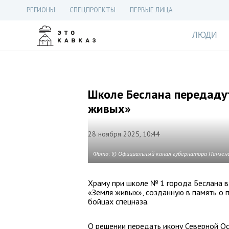
РЕГИОНЫ
СПЕЦПРОЕКТЫ
ПЕРВЫЕ ЛИЦА
ЛЮДИ
Школе Беслана передадут
живых»
28 ноября 2025, 10:44
Фото: © Официальный канал губернатора Пензен
Храму при школе № 1 города Беслана в
«Земля живых», созданную в память о 
бойцах спецназа.
О решении передать икону Северной Ос