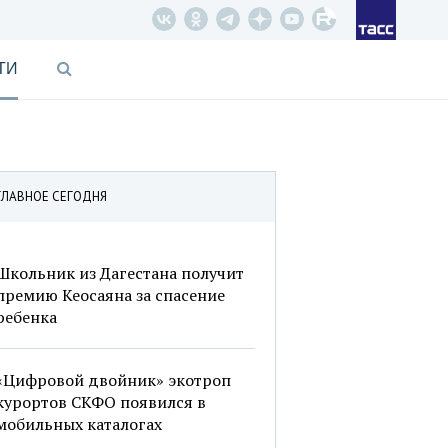
ТИ
ГЛАВНОЕ СЕГОДНЯ
Школьник из Дагестана получит
премию Кеосаяна за спасение
ребенка
«Цифровой двойник» экотроп
курортов СКФО появился в
мобильных каталогах