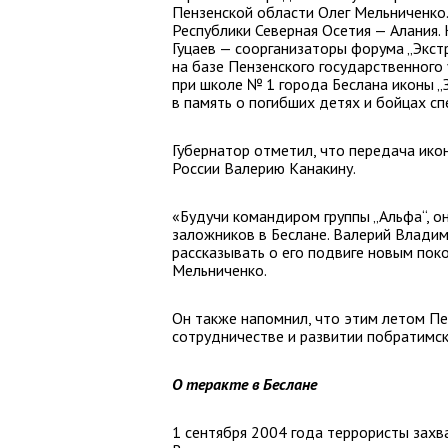
Пензенской области Олег Мельниченко.
Республики Северная Осетия — Алания
Гуцаев — соорганизаторы форума „Экст
на базе Пензенского государственного
при школе № 1 города Беслана иконы „
в память о погибших детях и бойцах сп
Губернатор отметил, что передача ико
России Валерию Канакину.
«Будучи командиром группы „Альфа“, 
заложников в Беслане. Валерий Владим
рассказывать о его подвиге новым пок
Мельниченко.
Он также напомнил, что этим летом Пе
сотрудничестве и развитии побратимс
О теракте в Беслане
1 сентября 2004 года террористы захв