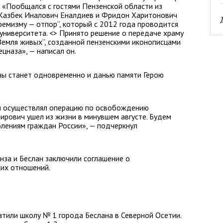
 «Пообщался с гостями Пензенской области из
. Казбек Иналович Еналдиев и Фридон Харитонович
ремизму — отпор“, который с 2012 года проводится
 университета. <> Принято решение о передаче храму
Земля живых“, созданной пензенскими иконописцами
ецназа», — написал он.
ны станет одновременно и данью памяти Герою
он осуществлял операцию по освобождению
ирович ушел из жизни в минувшем августе. Будем
олениям граждан России», — подчеркнул
нза и Беслан заключили соглашение о
ких отношений.
атили школу № 1 города Беслана в Северной Осетии.