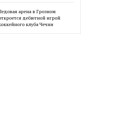
Ледовая арена в Грозном
откроется дебютной игрой
хоккейного клуба Чечни