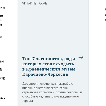
ЧИТАЙТЕ ТАКЖЕ
и в
ло
н.
ый
ко
Топ-7 экспонатов, ради
гам
которых стоит сходить
в Краеведческий музей
 В
Карачаево-Черкесии
7%)
Древнеегипетские жуки-скарабеи,
бивень доисторического слона,
сарматская кольчуга и другие сокровища,
способные удивить даже искушенного
ных
туриста
о