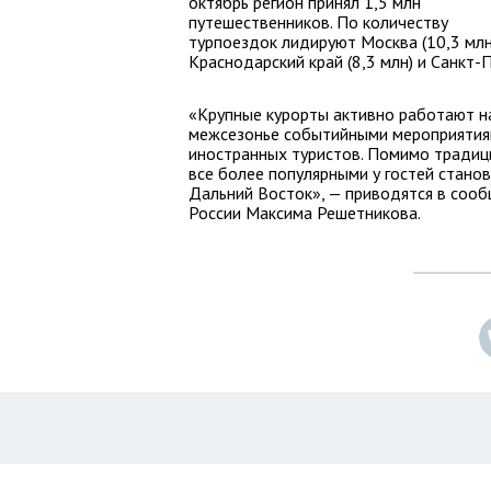
октябрь регион принял 1,5 млн
путешественников. По количеству
турпоездок лидируют Москва (10,3 млн
Краснодарский край (8,3 млн) и Санкт-П
«Крупные курорты активно работают н
межсезонье событийными мероприятиями
иностранных туристов. Помимо традиц
все более популярными у гостей станов
Дальний Восток», — приводятся в сооб
России Максима Решетникова.