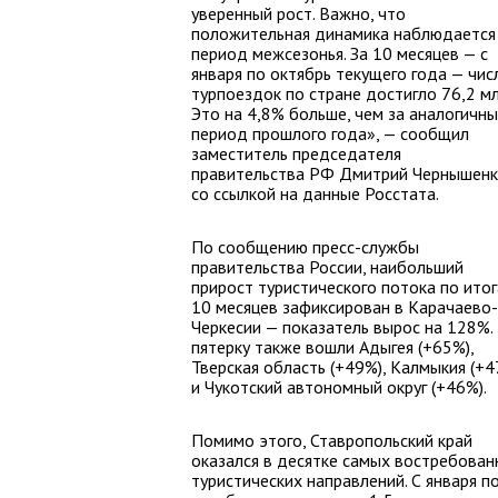
уверенный рост. Важно, что
положительная динамика наблюдается 
период межсезонья. За 10 месяцев — с
января по октябрь текущего года — чис
турпоездок по стране достигло 76,2 мл
Это на 4,8% больше, чем за аналогичн
период прошлого года», — сообщил
заместитель председателя
правительства РФ Дмитрий Чернышен
со ссылкой на данные Росстата.
По сообщению пресс-службы
правительства России, наибольший
прирост туристического потока по ито
10 месяцев зафиксирован в Карачаево-
Черкесии — показатель вырос на 128%.
пятерку также вошли Адыгея (+65%),
Тверская область (+49%), Калмыкия (+4
и Чукотский автономный округ (+46%).
Помимо этого, Ставропольский край
оказался в десятке самых востребован
туристических направлений. С января п