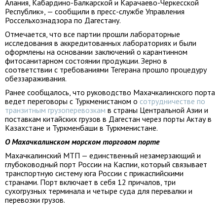
Алания, Кабардино-Балкарской и Карачаево-Черкесской
Республик», — сообщили в пресс-службе Управления
Россельхознадзора по Дагестану.
Отмечается, что все партии прошли лабораторные
исследования в аккредитованных лабораториях и были
оформлены на основании заключений о карантинном
фитосанитарном состоянии продукции. Зерно в
соответствии с требованиями Тегерана прошло процедуру
обеззараживания.
Ранее сообщалось, что руководство Махачкалинского порта
ведет переговоры с Туркменистаном о
сотрудничестве по
транзитным грузоперевозкам
в страны Центральной Азии и
поставкам китайских грузов в Дагестан через порты Актау в
Казахстане и Туркменбаши в Туркменистане.
О Махачкалинском морском торговом порте
Махачкалинский МТП — единственный незамерзающий и
глубоководный порт России на Каспии, который связывает
транспортную систему юга России с прикаспийскими
странами. Порт включает в себя 12 причалов, три
сухогрузных терминала и четыре суда для перевалки и
перевозки грузов.