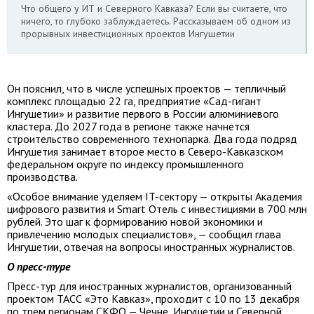
Что общего у ИТ и Северного Кавказа? Если вы считаете, что
ничего, то глубоко заблуждаетесь. Рассказываем об одном из
прорывных инвестиционных проектов Ингушетии
Он пояснил, что в числе успешных проектов — тепличный
комплекс площадью 22 га, предприятие «Сад-гигант
Ингушетии» и развитие первого в России алюминиевого
кластера. До 2027 года в регионе также начнется
строительство современного технопарка. Два года подряд
Ингушетия занимает второе место в Северо-Кавказском
федеральном округе по индексу промышленного
производства.
«Особое внимание уделяем IT-сектору — открыты Академия
цифрового развития и Smart Отель с инвестициями в 700 млн
рублей. Это шаг к формированию новой экономики и
привлечению молодых специалистов», — сообщил глава
Ингушетии, отвечая на вопросы иностранных журналистов.
О пресс-туре
Пресс-тур для иностранных журналистов, организованный
проектом ТАСС «Это Кавказ», проходит с 10 по 13 декабря
по трем регионам СКФО — Чечне, Ингушетии и Северной