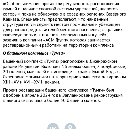
«Особое внимание привлекли регулярность расположения
камней и наличие сложной системы укреплений, аналогов
которым пока не обнаружено в соседних регионах Северного
Кавказа. Специалисты предполагают, что найденные
структуры могли служить местом проживания и убежищем
для ранних представителей местного населения, сыгравших
ключевую роль в этногенезе современных ингушей», —
заявили в компании «АСМ Групп», которая занимается
реставрационными работами на территории комплекса.
О башенном комплексе «Тумги»
Башенный комплекс «Тумги» расположен в Джейрахском
районе Ингушетии. Включает 16 жилых башен, 2 полубоевые,
20 склепов, мавзолей и святилище — храм «Тумгой-Ерды».
Склеповые могильники на территории комплекса датированы
XIII—XV и
XVI—XVIII в
еками.
Проект реставрации башенного комплекса «Тумги» был
одобрен в апреле 2024 года. Запланирована реконструкция
главного святилища и более 30 башен и склепов.