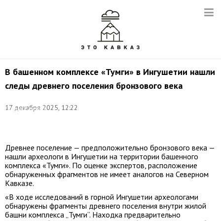
В башенном комплексе «Тумги» в Ингушетии нашли
следы древнего поселения бронзового века
Фото:
©
17 декабря 2025, 12:22
Правительство
Республики
Ингушетия
Древнее поселение — предположительно бронзового века —
нашли археологи в Ингушетии на территории башенного
комплекса «Тумги». По оценке экспертов, расположение
обнаруженных фрагментов не имеет аналогов на Северном
Кавказе.
«В ходе исследований в горной Ингушетии археологами
обнаружены фрагменты древнего поселения внутри жилой
башни комплекса „Тумги“. Находка предварительно