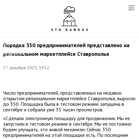
Фото:
©
соцсети
Порядка 350 предпринимателей представлено на
аппарата
региональном маркетплейсе Ставрополья
полномочного
представителя
Президента
25 декабря 2025, 19:12
РФ
в
СКФО
Число предпринимателей, представленных на недавно
открытом региональном маркетплейсе Ставрополья, выросло
до 350. Площадка была в тестовом режиме запущена в
сентябре и собрала уже 35 тысяч просмотров.
«Сделали электронную площадку для продвижения. Мы ее
запустили в тестовом режиме в сентябре. Мы ее постоянно
будем улучшать, это живой механизм. Сейчас 350
предпринимателей на этой площадке есть. По последним