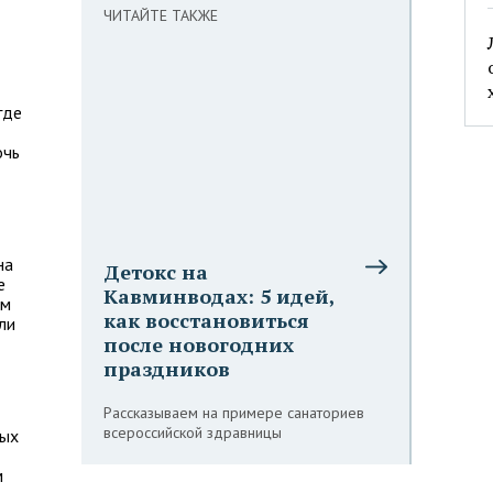
ЧИТАЙТЕ ТАКЖЕ
где
очь
на
Детокс на
е
Кавминводах: 5 идей,
ом
как восстановиться
ли
после новогодних
праздников
Рассказываем на примере санаториев
всероссийской здравницы
ных
м