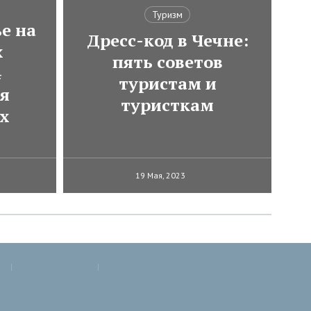
Туризм
е на
Дресс-код в Чечне:
х
пять советов
4
туристам и
ля
туристкам
х
19 Мая, 2023