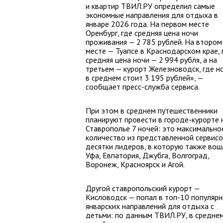
и квартир ТВИЛ.РУ определил самые
экономные направления для отдыха в
январе 2026 года. На первом месте
Оренбург, где средняя цена ночи
проживания — 2 785 рублей. На втором
месте — Туапсе в Краснодарском крае, 
средняя цена ночи — 2 994 рубля, а на
третьем — курорт Железноводск, где н
в среднем стоит 3 195 рублей», —
сообщает пресс-служба сервиса.
При этом в среднем путешественники
планируют провести в городе-курорте 
Ставрополье 7 ночей: это максимально
количество из представленной сервис
десятки лидеров, в которую также вош
Уфа, Евпатория, Джубга, Волгоград,
Воронеж, Красноярск и Агой.
Другой ставропольский курорт —
Кисловодск — попал в топ-10 популяр
январских направлений для отдыха с
детьми: по данным ТВИЛ.РУ, в средне