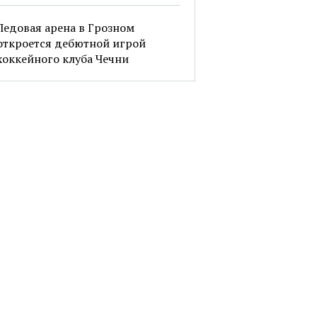
Ледовая арена в Грозном
откроется дебютной игрой
хоккейного клуба Чечни