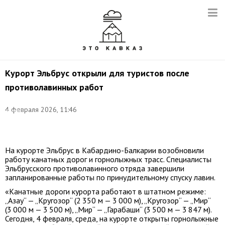
Курорт Эльбрус открыли для туристов после
противолавинных работ
Фото:
©
4 февраля 2026, 11:46
Ахмат
Байсиев/
ТАСС
На курорте Эльбрус в Кабардино-Балкарии возобновили
работу канатных дорог и горнолыжных трасс. Специалисты
Эльбрусского противолавинного отряда завершили
запланированные работы по принудительному спуску лавин.
«Канатные дороги курорта работают в штатном режиме:
„Азау“ — „Кругозор“ (2 350 м — 3 000 м), „Кругозор“ — „Мир“
(3 000 м — 3 500 м), „Мир“ — „Гарабаши“ (3 500 м — 3 847 м).
Сегодня, 4 февраля, среда, на курорте открыты горнолыжные