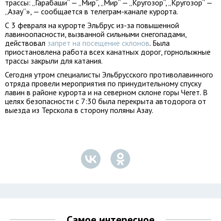
трассы: „Гарабаши“ — „Мир“, „Мир“ — „Кругозор“, „Кругозор“ —
„Азау“», — сообщается в телеграм-канале курорта.
С 3 февраля на курорте Эльбрус из-за повышенной
лавиноопасности, вызванной сильными снегопадами,
действовал
запрет на посещение склонов
. Была
приостановлена работа всех канатных дорог, горнолыжные
трассы закрыли для катания.
Сегодня утром специалисты Эльбрусского противолавинного
отряда провели мероприятия по принудительному спуску
лавин в районе курорта и на северном склоне горы Чегет. В
целях безопасности с 7:30 была перекрыта автодорога от
выезда из Терскола в сторону поляны Азау.
Самое интересное