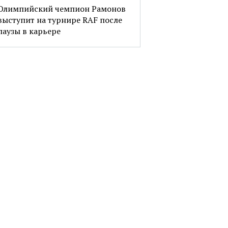
Олимпийский чемпион Рамонов
выступит на турнире RAF после
паузы в карьере