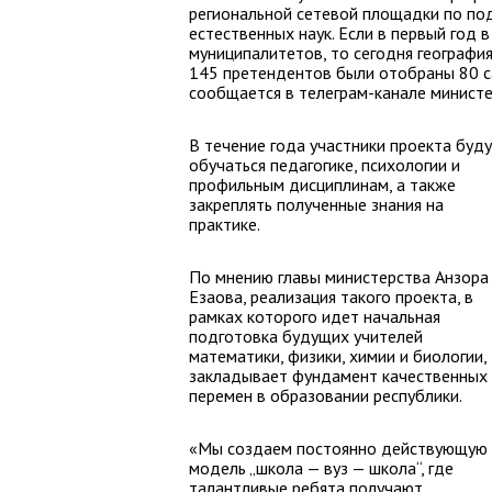
региональной сетевой площадки по по
естественных наук. Если в первый год 
муниципалитетов, то сегодня географи
145 претендентов были отобраны 80 с
сообщается в телеграм-канале министе
В течение года участники проекта буд
обучаться педагогике, психологии и
профильным дисциплинам, а также
закреплять полученные знания на
практике.
По мнению главы министерства Анзора
Езаова, реализация такого проекта, в
рамках которого идет начальная
подготовка будущих учителей
математики, физики, химии и биологии,
закладывает фундамент качественных
перемен в образовании республики.
«Мы создаем постоянно действующую
модель „школа — вуз — школа“, где
талантливые ребята получают