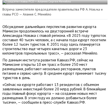
@ соцсети главы РСО — Алания Сергея Меняйло
Встреча заместителя председателя правительства РФ А. Новака и
главы РСО — Алания С. Меняйло
Обсуждение дальнейших перспектив развития курорта
Мамисон продолжилось на двусторонней встрече
Александра Новака с главой региона. «В 2025 году турпоток
составил 40 тысяч человек, а с начала года курорт посетили
более 12 тысяч туристов. К 2031 году здесь планируется
строительство еще четырех канатных дорог и 23
километров горнолыжных трасс», — рассказал Меняйло.
По данным института развития Кавказ.РФ, сейчас на
Мамисоне открыты 10 км трасс и более 250 мест
размещения, работают несколько ресторанов, пунктов
питания и сервис-центр. В среднем курорт принимает тысячу
туристов в день.
«Сейчас на курорте работают 13 резидентов с объемом
заявленных инвестиций более 20 млрд рублей. В ближайшие
годы главный фокус курорта — на создании новых мест
размещения. В этом году их должно добавиться более
тысячи», — сообщили в пресс-службе Кавказ.РФ.