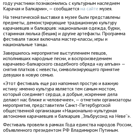
году участники познакомились с культурным наследием
Карачая и Балкарии», — сообщается
на сайте
музея.
На тематической выставке в музее были представлены
предметы, демонстрирующие традиционную культуру
карачаевцев и балкарцев: национальная одежда, бурки,
старинная люлька (бешик) и другие артефакты. Программа
фестиваля также включала мастер‑классы, игры и
национальные танцы.
Завершилось мероприятие выступлением певцов,
исполнивших народные песни, и воспроизведением
карачаево-балкарского свадебного обряда «ау алгъан» —
снятия платков с невесты, символизирующего принятие
девушки в новую семью.
«Этот фестиваль еще раз напомнил простую и важную
истину: именно культура является тем самым мостом,
который соединяет сердца, а добрые, искренние дела
делают нас ближе и человечнее», — отметили организаторы
мероприятия, представители Санкт-Петербургской
общественной организации «Национально-культурная
автономия карачаевцев и балкарцев „Эльбрусоид на Неве“».
Фестиваль провели в рамках Года единства народов России,
объявленного президентом РФ Владимиром Путиным.