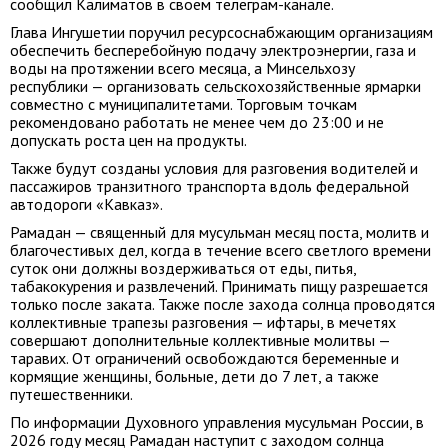
сообщил Калиматов в своем телеграм-канале.
Глава Ингушетии поручил ресурсоснабжающим организациям
обеспечить бесперебойную подачу электроэнергии, газа и
воды на протяжении всего месяца, а Минсельхозу
республики — организовать сельскохозяйственные ярмарки
совместно с муниципалитетами. Торговым точкам
рекомендовано работать не менее чем до 23:00 и не
допускать роста цен на продукты.
Также будут созданы условия для разговения водителей и
пассажиров транзитного транспорта вдоль федеральной
автодороги «Кавказ».
Рамадан — священный для мусульман месяц поста, молитв и
благочестивых дел, когда в течение всего светлого времени
суток они должны воздерживаться от еды, питья,
табакокурения и развлечений. Принимать пищу разрешается
только после заката. Также после захода солнца проводятся
коллективные трапезы разговения — ифтары, в мечетях
совершают дополнительные коллективные молитвы —
таравих. От ограничений освобождаются беременные и
кормящие женщины, больные, дети до 7 лет, а также
путешественники.
По информации Духовного управления мусульман России, в
2026 году месяц Рамадан наступит с заходом солнца