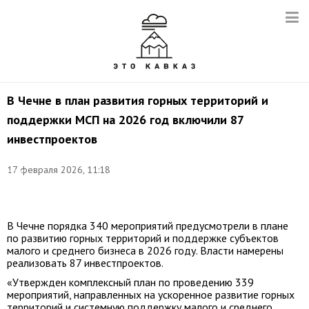
В Чечне в план развития горных территорий и
поддержки МСП на 2026 год включили 87
инвестпроектов
Фото:
©
17 февраля 2026, 11:18
Илья
Питалев/
ТАСС
В Чечне порядка 340 мероприятий предусмотрели в плане
по развитию горных территорий и поддержке субъектов
малого и среднего бизнеса в 2026 году. Власти намерены
реализовать 87 инвестпроектов.
«Утвержден комплексный план по проведению 339
мероприятий, направленных на ускоренное развитие горных
территорий и системную поддержку малого и среднего