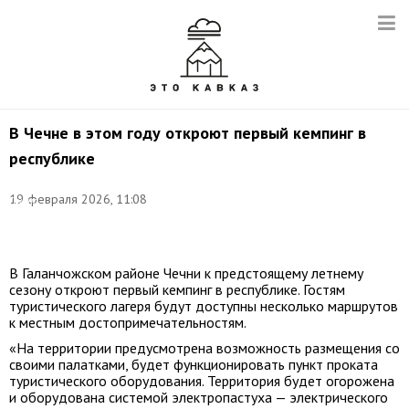
В Чечне в этом году откроют первый кемпинг в
республике
Фото:
©
19 февраля 2026, 11:08
Диана
Магомаева/
ТАСС
В Галанчожском районе Чечни к предстоящему летнему
сезону откроют первый кемпинг в республике. Гостям
туристического лагеря будут доступны несколько маршрутов
к местным достопримечательностям.
«На территории предусмотрена возможность размещения со
своими палатками, будет функционировать пункт проката
туристического оборудования. Территория будет огорожена
и оборудована системой электропастуха — электрического