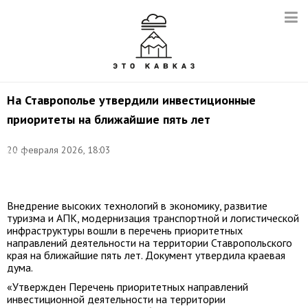
На Ставрополье утвердили инвестиционные
приоритеты на ближайшие пять лет
Фото:
©
20 февраля 2026, 18:03
Игорь
Онучин/
ТАСС
Внедрение высоких технологий в экономику, развитие
туризма и АПК, модернизация транспортной и логистической
инфраструктуры вошли в перечень приоритетных
направлений деятельности на территории Ставропольского
края на ближайшие пять лет. Документ утвердила краевая
дума.
«Утвержден Перечень приоритетных направлений
инвестиционной деятельности на территории