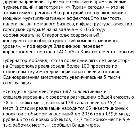
другие направления туризма — сельский и промышленный
туризм, пеший и автотуризм. <> Туризм сегодня — это не
только имидж региона. Это растущий сектор экономики с
мощным мультипликативным эффектом. Это занятость,
налоги, развитие малого бизнеса, инфраструктура, качество
городской среды. И наша задача — к 2036 году
сформировать на Ставрополье современный,
конкурентоспособный туристский комплекс мирового
уровня», — подчеркнул Владимиров, передает
корреспондент портала ТАСС «Это Кавказ» с места события.
Губернатор добавил, что за последние пять лет инвесторы
на Ставрополье реализовали более 100 проектов по
строительству и модернизации санаториев и гостиниц.
Единовременная вместимость увеличилась на 5 тысяч
отдыхающих.
«Сегодня в крае действуют 682 коллективных и
специализированных средства размещения общей емкостью
58 тыс. койко-мест, включая 128 санаториев на 35,4 тыс.
мест. В стадии реализации находится 65 инвестиционных
проектов с объемом инвестиций до 2036 года 139,6 млрд
рублей. Это 65 новых объектов, 22,7 тыс. койко-мест и 9,4
тыс. рабочих мест», — сообщил Владимиров.