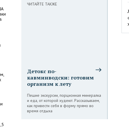
ЧИТАЙТЕ ТАКЖЕ
ША
вки
в
я
Детокс по-
м,
кавминводски: готовим
х
организм к лету
Пешие экскурсии, порционная минералка
и еда, от которой худеют. Рассказываем,
ки
как привести себя в форму прямо во
время отдыха
,5