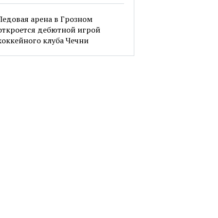
Ледовая арена в Грозном
откроется дебютной игрой
хоккейного клуба Чечни