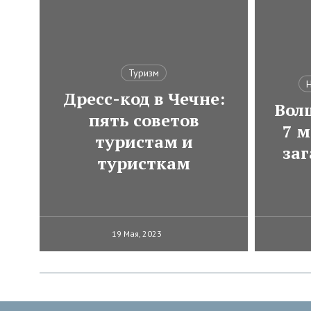
Туризм
Н
Дресс-код в Чечне:
Вол
пять советов
7 м
туристам и
за
туристкам
19 Мая, 2023