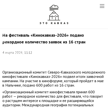
Фото:
©
На фестиваль «Кинокавказ-2026» подано
ФГБОУ
рекордное количество заявок из 16 стран
ВО
"Северо-
Кавказский
4 марта 2026, 11:12
государственный
институт
искусств"
Организационный комитет Северо‑Кавказского молодежного
кинофестиваля «Кинокавказ-2026» подвел итоги заявочной
кампании. На участие в кинофоруме, который пройдет в мае
в Нальчике, подано 600 работ из 16 стран.
«Организационный комитет кинофестиваля принял 600
работ — рекордное количество для фестиваля, что говорит
о растущем интересе к площадке и ее расширяющейся
аудитории. Международная география потенциальных