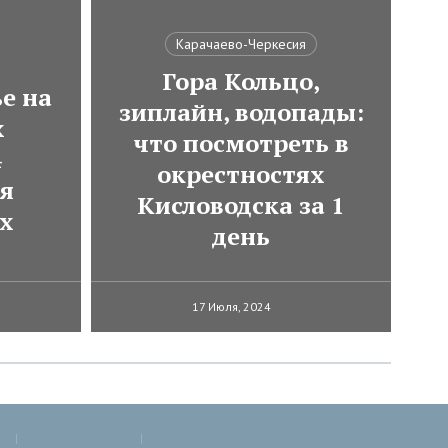
Карачаево-Черкесия
Гора Кольцо,
е на
зиплайн, водопады:
х
что посмотреть в
4
окрестностях
ля
Кисловодска за 1
х
день
17 Июля, 2024