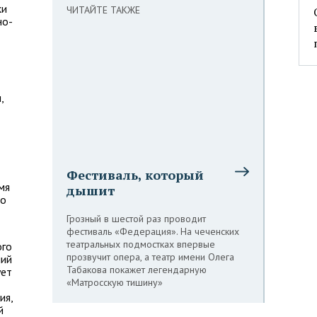
ки
ЧИТАЙТЕ ТАКЖЕ
но-
,
Фестиваль, который
мя
дышит
по
Грозный в шестой раз проводит
фестиваль «Федерация». На чеченских
театральных подмостках впервые
ого
прозвучит опера, а театр имени Олега
ний
Табакова покажет легендарную
ует
«Матросскую тишину»
ия,
й