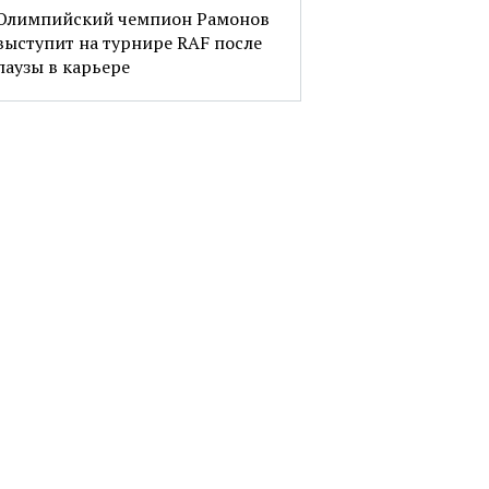
Олимпийский чемпион Рамонов
выступит на турнире RAF после
паузы в карьере