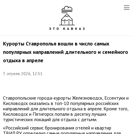
Курорты Ставрополья вошли в число самых
популярных направлений длительного и семейного
отдыха в апреле
©
3 апреля 2026, 12:51
Данил
Киселев/
ТАСС
Ставропольские города-курорты Железноводск, Ессентуки и
Кисловодск оказались в топ-10 популярных российских
направлений для длительного отдыха в апреле. Кроме того,
Кисловодск и Пятигорск попали в десятку лучших
туристических локаций для отдыха с детьми.
«Российский сервис бронирования отелей и квартир
ТВИЛ.РУ определил самые популярные направления для