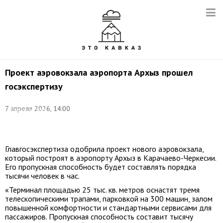
Проект аэровокзала аэропорта Архыз прошел
госэкспертизу
©
соцсети
7 апреля 2026, 14:00
Правительства
Карачаево-
Черкесии
Главгосэкспертиза одобрила проект нового аэровокзала,
который построят в аэропорту Архыз в Карачаево-Черкесии.
Его пропускная способность будет составлять порядка
тысячи человек в час.
«Терминал площадью 25 тыс. кв. метров оснастят тремя
телескопическими трапами, парковкой на 300 машин, залом
повышенной комфортности и стандартными сервисами для
пассажиров. Пропускная способность составит тысячу