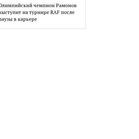
Олимпийский чемпион Рамонов
выступит на турнире RAF после
паузы в карьере