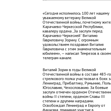
«Сегодня исполнилось 100 лет нашему
уважаемому ветерану Великой
Отечественной войны, почетному жит
Карачаево-Черкесской Республики,
кавалеру ордена „За заслуги перед
Карачаево-Черкесией“ Виталию
Гавриловичу Зорину. С огромным
удовольствием поздравил Виталия
Гавриловича с этим знаменательным
юбилеем», — написал Темрезов в своем
телеграм-канале.
Виталий Зорин в годы Великой
Отечественной войны в составе 483-го
стрелкового полка участвовал в боях з
Ленинград, Прибалтику, Румынию, Поль
Югославию, Чехословакию. За боевые
заслуги отмечен орденом Отечественн
войны II степени, орденом Славы III
степени и другими наградами.
Освобождал Ленинград и Европу от
фашизма, принимал участие в