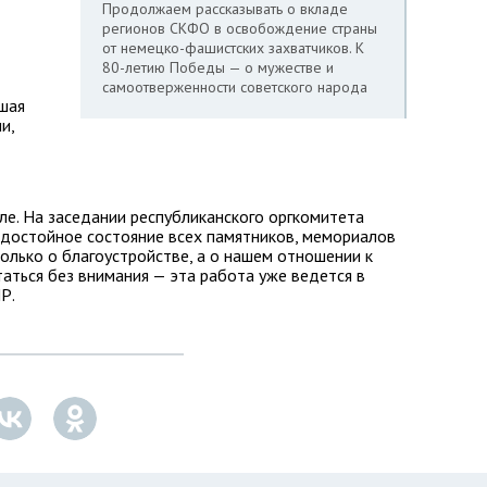
Продолжаем рассказывать о вкладе
регионов СКФО в освобождение страны
от немецко-фашистских захватчиков. К
80-летию Победы — о мужестве и
самоотверженности советского народа
шая
и,
ле. На заседании республиканского оргкомитета
 достойное состояние всех памятников, мемориалов
только о благоустройстве, а о нашем отношении к
таться без внимания — эта работа уже ведется в
Р.