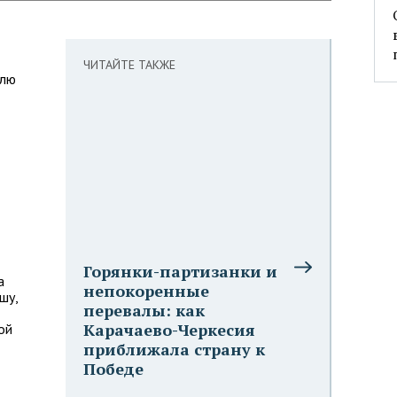
ЧИТАЙТЕ ТАКЖЕ
елю
Горянки-партизанки и
а
непокоренные
шу,
перевалы: как
Карачаево-Черкесия
ой
приближала страну к
Победе