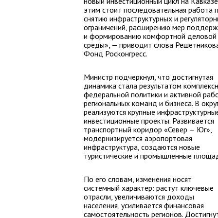
новый инвестиционный цикл на Кавказе.
этим стоит последовательная работа 
снятию инфраструктурных и регулятор
ограничений, расширению мер поддерж
и формированию комфортной деловой
среды», — приводит слова Решетников
Фонд Росконгресс.
Министр подчеркнул, что достигнутая
динамика стала результатом комплекс
федеральной политики и активной раб
региональных команд и бизнеса. В окру
реализуются крупные инфраструктурны
инвестиционные проекты. Развивается
транспортный коридор «Север — Юг»,
модернизируется аэропортовая
инфраструктура, создаются новые
туристические и промышленные площад
По его словам, изменения носят
системный характер: растут ключевые
отрасли, увеличиваются доходы
населения, усиливается финансовая
самостоятельность регионов. Достигну