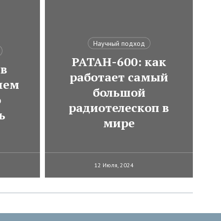
Научный подход
РАТАН-600: как
 в
работает самый
чем
большой
о
радиотелескоп в
ь
мире
12 Июля, 2024