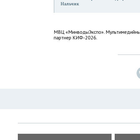
Нальчик
МВЦ «МинводыЭкспо». Мультимедийны
партнер КИФ-2026.