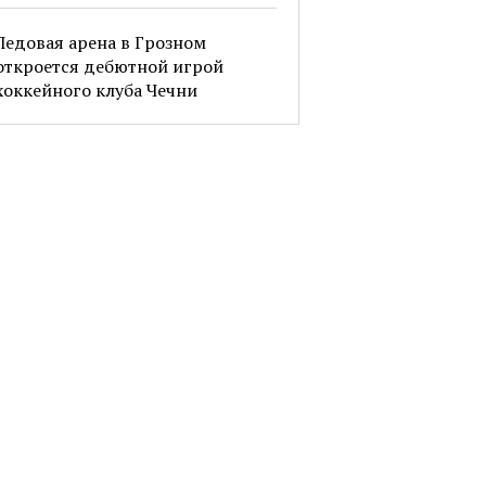
Ледовая арена в Грозном
откроется дебютной игрой
хоккейного клуба Чечни