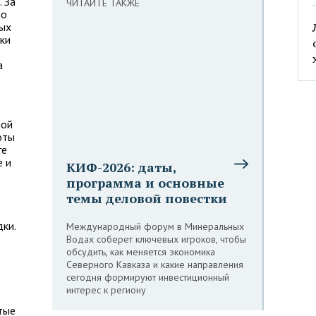
 За
ЧИТАЙТЕ ТАКЖЕ
по
ных
ки
а
ной
оты
ге
е и
КИФ-2026: даты,
программа и основные
темы деловой повестки
ки.
Международный форум в Минеральных
Водах соберет ключевых игроков, чтобы
обсудить, как меняется экономика
Северного Кавказа и какие направления
сегодня формируют инвестиционный
интерес к региону
тые