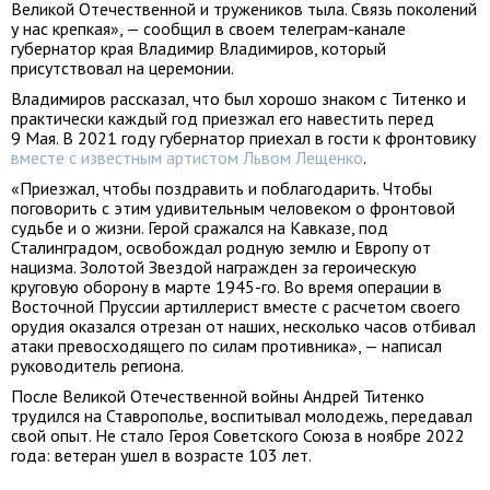
Великой Отечественной и тружеников тыла. Связь поколений
у нас крепкая», — сообщил в своем телеграм-канале
губернатор края Владимир Владимиров, который
присутствовал на церемонии.
Владимиров рассказал, что был хорошо знаком с Титенко и
практически каждый год приезжал его навестить перед
9 Мая. В 2021 году губернатор приехал в гости к фронтовику
вместе с известным артистом Львом Лещенко
.
«Приезжал, чтобы поздравить и поблагодарить. Чтобы
поговорить с этим удивительным человеком о фронтовой
судьбе и о жизни. Герой сражался на Кавказе, под
Сталинградом, освобождал родную землю и Европу от
нацизма. Золотой Звездой награжден за героическую
круговую оборону в марте 1945-го. Во время операции в
Восточной Пруссии артиллерист вместе с расчетом своего
орудия оказался отрезан от наших, несколько часов отбивал
атаки превосходящего по силам противника», — написал
руководитель региона.
После Великой Отечественной войны Андрей Титенко
трудился на Ставрополье, воспитывал молодежь, передавал
свой опыт. Не стало Героя Советского Союза в ноябре 2022
года: ветеран ушел в возрасте 103 лет.