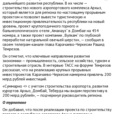
дальнейшего развития республики. В их числе —
строительство нового аэропортового комплекса Архыз,
который является для региона по-настоящему прорывным
проектом и позволит вывести туристическую и
инвестиционную привлекательность республики на новый
уровень, проект круглогодичного горного и
бальнеологического отеля „Аманауз“ в Домбае на 454
номера, а также проект компании „Вулкам“ по глубокой
переработке натуральной овечьей шерсти», — сообщил в
своем телеграм-канале глава Карачаево-Черкесии Рашид
Темрезов.
Он отметил, что ключевые направления развития
экономики — промышленность, сельское хозяйство, туризм и
строительная отрасль. В интервью ТАСС на форуме Темрезов
рассказал, что на реализацию крупных прорывных
инвестпроектов Карачаево-Черкесия намерена привлечь 200
млрд рублей инвестиций.
«Суммарно <> с учетом строительства аэропорта, развития
курортов Архыз, Домбай, Теберда мы видим перспективу в
200 млрд рублей», — подчеркнул руководитель региона.
О турпотоке
Он добавил, что после реализации проекта по строительству